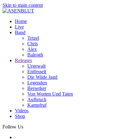
Skip to main content
Home
Live
Band
Tetzel
Chris
Alex
Balrogh
Releases
Urgewalt
Entfesselt
Die Wilde Jagd
Legenden
Berserker
Von Worten Und Taten
Aufbruch
Kampfruf
Videos
Shop
Follow Us