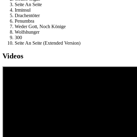
Seite An Seite
Irminsul
Drachentöter
Penumbra
Weder Gott, Noch Könige
Wolfshunger
300
Seite An Seite (Extended Version)
Videos