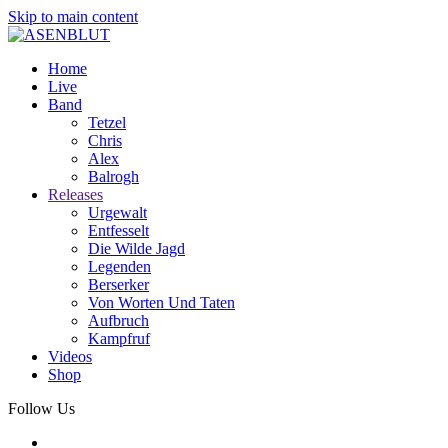
Skip to main content
Home
Live
Band
Tetzel
Chris
Alex
Balrogh
Releases
Urgewalt
Entfesselt
Die Wilde Jagd
Legenden
Berserker
Von Worten Und Taten
Aufbruch
Kampfruf
Videos
Shop
Follow Us